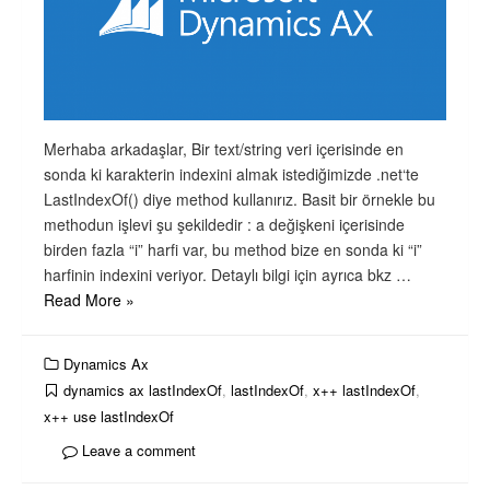
Merhaba arkadaşlar, Bir text/string veri içerisinde en
sonda ki karakterin indexini almak istediğimizde .net‘te
LastIndexOf() diye method kullanırız. Basit bir örnekle bu
methodun işlevi şu şekildedir : a değişkeni içerisinde
birden fazla “i” harfi var, bu method bize en sonda ki “i”
harfinin indexini veriyor. Detaylı bilgi için ayrıca bkz …
Read More »
Dynamics Ax
dynamics ax lastIndexOf
,
lastIndexOf
,
x++ lastIndexOf
,
x++ use lastIndexOf
Leave a comment