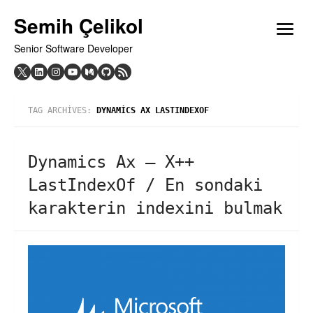
Skip
Semih Çelikol
to
open
content
Senior Software Developer
menu
TAG ARCHIVES:
DYNAMICS AX LASTINDEXOF
Dynamics Ax – X++
LastIndexOf / En sondaki
karakterin indexini bulmak