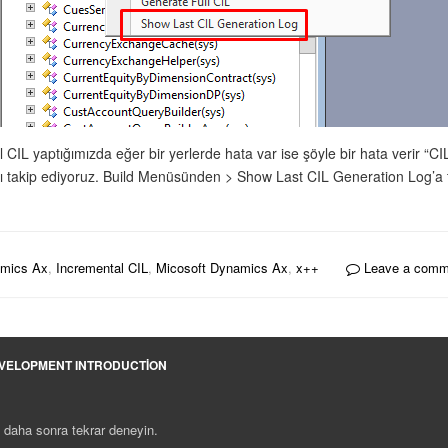
IL yaptığımızda eğer bir yerlerde hata var ise şöyle bir hata verir “CI
rı takip ediyoruz. Build Menüsünden > Show Last CIL Generation Log’a tı
mics Ax
,
Incremental CIL
,
Micosoft Dynamics Ax
,
x++
Leave a comm
EVELOPMENT INTRODUCTION
en daha sonra tekrar deneyin.