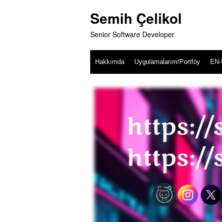
Skip
Semih Çelikol
to
content
Senior Software Developer
Hakkımda
Uygulamalarım/Portföy
EN-