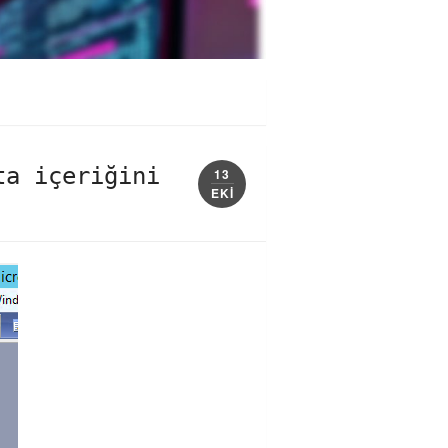
ta içeriğini
13
EKI