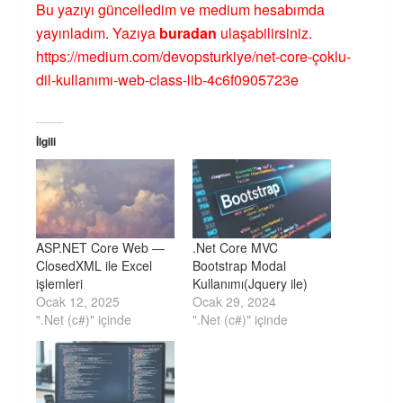
Bu yazıyı güncelledim ve medium hesabımda
yayınladım. Yazıya
buradan
ulaşabilirsiniz.
https://medium.com/devopsturkiye/net-core-çoklu-
dil-kullanımı-web-class-lib-4c6f0905723e
İlgili
ASP.NET Core Web —
.Net Core MVC
ClosedXML ile Excel
Bootstrap Modal
işlemleri
Kullanımı(Jquery ile)
Ocak 12, 2025
Ocak 29, 2024
".Net (c#)" içinde
".Net (c#)" içinde