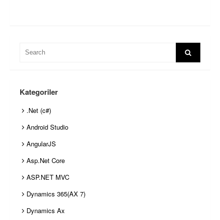
Search
Search
for:
Kategoriler
.Net (c#)
Android Studio
AngularJS
Asp.Net Core
ASP.NET MVC
Dynamics 365(AX 7)
Dynamics Ax