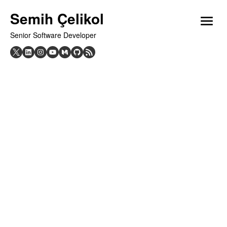
Skip
Semih Çelikol
to
open
content
Senior Software Developer
menu