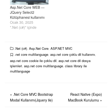
Asp.Net Core WEB —
JQuery Select2
Kütüphanesi kullanımı
Ocak 30, 2025
".Net (c#)" içinde
.Net (c#)
,
Asp.Net Core
,
ASP.NET MVC
.net core multilanguage
,
asp.net core çoklu dil kullanımı
,
asp.net core cookie ile çoklıu dil
,
asp.net core dil dosya
işlemleri
,
asp.net core multilanguage
,
class library ile
multilanguage
Yazı
«
.Net Core MVC Bootstrap
React Native (Expo)
Modal Kullanımı(Jquery ile)
MacBook Kurulumu
»
gezinmesi