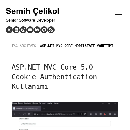
Skip
Semih Çelikol
to
open
content
Senior Software Developer
menu
TAG ARCHIVES:
ASP.NET MVC CORE MODELSTATE YÖNETIMI
ASP.NET MVC Core 5.0 –
Cookie Authentication
Kullanımı