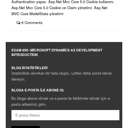
Authentication yapısı
,
Asp.Net Mvc Core 5.0 Cookie kullanımı
,
Asp.Net Mvc Core 5.0 Cookie ve Claim yönetimi
,
Asp.Net
MVC Core ModelState yönetimi
6 Comments
EXAM 890: MICROSOFT DYNAMICS AX DEVELOPMENT
INTRODUCTION
BLOG İSTATISTIKLERI
İstatistikler alınırken bir hata oluştu. Lütfen daha sonra tekrar
deneyin.
BLOGA E-POSTA ILE ABONE OL
Bu bloga abone olmak ve e-posta ile bildirimler almak için e-
posta adresinizi girin.
E-
posta
Adresi