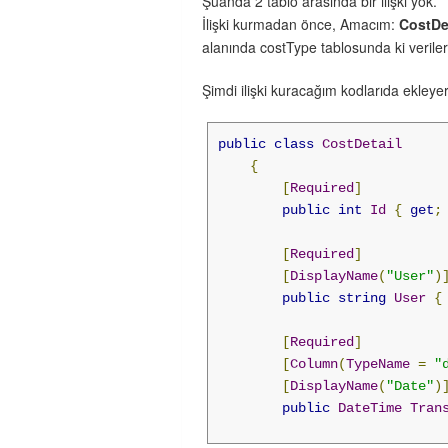
Şuanda 2 tablo arasında bir ilişki yok.
}
İlişki kurmadan önce, Amacım:
CostDe
alanında costType tablosunda ki verile
Şimdi ilişki kuracağım kodlarıda ekleye
public
class
CostDetail
{
[
Required
]
public
int
Id
{
get
;
[
Required
]
[
DisplayName
(
"User"
)
public
string
User
{
[
Required
]
[
Column
(
TypeName
=
"
[
DisplayName
(
"Date"
)
public
DateTime
Tran