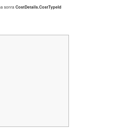
aha sonra
CostDetails.CostTypeId