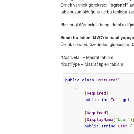
Örnek vermek gerekirse;
“ogrenci”
ad
tablonuzun olduğunu ve bu tabloda sad
Biz hangi öğrencinin hangi dersi aldığın
Şimdi bu işlemi MVC’de nasıl yapıyo
Örnek senaryo üzerinden gideceğim.
C
*CostDetail = Masraf tablom
*CostType = Masraf tipleri tablom
public
class
CostDetail
{
[
Required
]
public
int
Id
{
get
;
[
Required
]
[
DisplayName
(
"User"
)
public
string
User
{