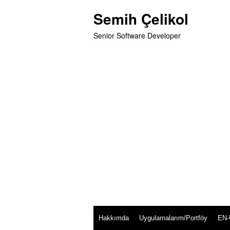
Skip
Semih Çelikol
to
content
Senior Software Developer
Hakkımda
Uygulamalarım/Portföy
EN-