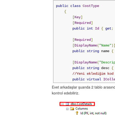
[
Required
]
public
class
CostType
[
DisplayName
(
"CostTy
{
public
int
CostTypeI
[
Key
]
[
Required
]
[
StringLength
(
700
)]
public
int
Id
{
get
;
[
DataType
(
DataType
.
M
[
DisplayName
(
"Projec
[
Required
]
public
string
Descri
[
DisplayName
(
"Name"
)
public
string
 name 
{
[
DisplayName
(
"TaxNum
public
TaxNum
TaxNum
[
DisplayName
(
"Descri
public
string
 desc 
{
[
Required
]
//Yeni eklediğim kod
[
DisplayName
(
"Amount
public
virtual
IColl
public
double
Amount
}
//Yeni eklediğim kod
Evet arkadaşlar şuanda 2 tablo arasında 
public
virtual
CostT
kontrol edebiliriz.
</
costdetail
>
}