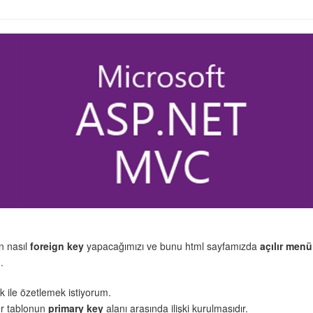
n nasıl
foreign key
yapacağımızı ve bunu html sayfamızda
açılır menü
.
ek ile özetlemek istiyorum.
ğer tablonun
primary key
alanı arasında ilişki kurulmasıdır.