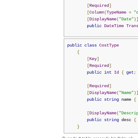
[
Required
]
[
Column
(
TypeName
=
"
[
DisplayName
(
"Date"
)
public
DateTime
Tran
[
Required
]
public
class
CostType
[
DisplayName
(
"CostTy
{
public
int
CostTypeI
[
Key
]
[
Required
]
[
StringLength
(
700
)]
public
int
Id
{
get
;
[
DataType
(
DataType
.
M
[
DisplayName
(
"Projec
[
Required
]
public
string
Descri
[
DisplayName
(
"Name"
)
public
string
 name 
{
[
DisplayName
(
"TaxNum
public
TaxNum
TaxNum
[
DisplayName
(
"Descri
public
string
 desc 
{
[
Required
]
}
[
DisplayName
(
"Amount
public
double
Amount