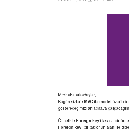
on
Merhaba arkadaşlar,
Bugün sizlere
MVC
ile
model
üzerinde
göstereceğimizi anlatmaya çalışacağım
Öncelikle
Foreign key
‘i kısaca bir örn
Foreign key
, bir tablonun alanı ile di