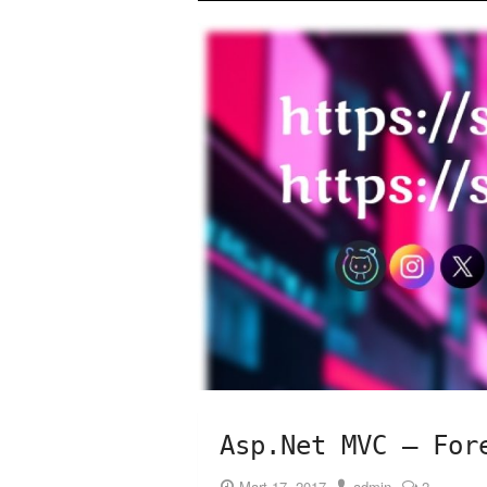
Asp.Net MVC – For
Posted
Author
Mart 17, 2017
admin
2