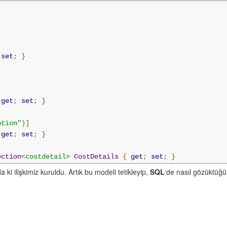
pe"
)]
d
{
get
;
set
;
}
set
;
}
ultilineText
)]
t description"
)]
ption
{
get
;
set
;
}
]
get
;
set
;
}
"
)]
{
get
;
set
;
}
ption"
)]
get
;
set
;
}
"
)]
ection
<costdetail>
CostDetails
{
get
;
set
;
}
{
get
;
set
;
}
;
ki ilişkimiz kuruldu. Artık bu modeli tetikleyip,
SQL
‘de nasıl gözüktüğü
ype
CostType
{
get
;
set
;
}