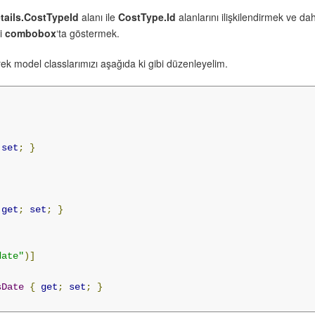
tails.CostTypeId
alanı ile
CostType.Id
alanlarını ilişkilendirmek ve d
ri
combobox
‘ta göstermek.
rek model classlarımızı aşağıda ki gibi düzenleyelim.
set
;
}
]
get
;
set
;
}
date"
)]
]
sDate
{
get
;
set
;
}