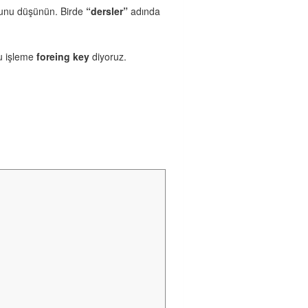
ğunu düşünün. Birde
“dersler”
adında
 bu işleme
foreing key
diyoruz.