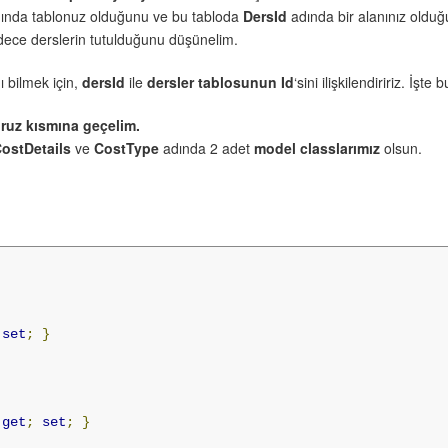
ında tablonuz olduğunu ve bu tabloda
DersId
adında bir alanınız oldu
ece derslerin tutulduğunu düşünelim.
ı bilmek için,
dersId
ile
dersler tablosunun Id
‘sini ilişkilendiririz. İşte
ruz kısmına geçelim.
ostDetails
ve
CostType
adında 2 adet
model classlarımız
olsun.
set
;
}
]
get
;
set
;
}