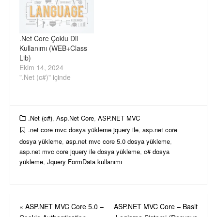
.Net Core Çoklu Dil
Kullanımı (WEB+Class
Lib)
Ekim 14, 2024
".Net (c#)" içinde
.Net (c#)
,
Asp.Net Core
,
ASP.NET MVC
.net core mvc dosya yükleme jquery ile
,
asp.net core
dosya yükleme
,
asp.net mvc core 5.0 dosya yükleme
,
asp.net mvc core jquery ile dosya yükleme
,
c# dosya
yükleme
,
Jquery FormData kullanımı
Yazı
«
ASP.NET MVC Core 5.0 –
ASP.NET MVC Core – Basit