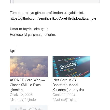
Tüm bu projeye github profilimden ulaşabilirsiniz:
https://github.com/semihcelikol/CoreFileUploadExample
Umarım faydalı olmuştur.
Herkese iyi çalışmalar dilerim.
İlgili
ASP.NET Core Web —
.Net Core MVC
ClosedXML ile Excel
Bootstrap Modal
işlemleri
Kullanımı(Jquery ile)
Ocak 12, 2025
Ocak 29, 2024
".Net (c#)" içinde
".Net (c#)" içinde