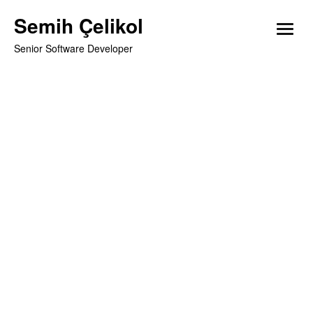
Skip
Semih Çelikol
to
open
content
Senior Software Developer
menu