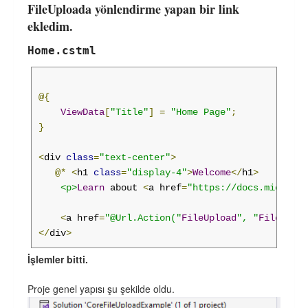
FileUploada yönlendirme yapan bir link
                        fd
.
append
(
'formFile'
,
file
ekledim.
                        $
.
ajax
({
Home.cstml
                            url
:
'FileUpload'
,
                            type
:
'POST'
,
                            data
:
 fd
,
@{
                            cache
:
false
,
ViewData
[
"Title"
]
=
"Home Page"
;
                            contentType
:
false
,
}
                            processData
:
false
,
                            success
:
function
(
res
<
div 
class
=
"text-center"
>
                                alert
(
result
);
@*
<
h1 
class
=
"display-4"
>
Welcome
</
h1
>
},
<p>
Learn
 about 
<
a href
=
"https://docs.microsof
                            error
:
function
(
error
                                alert
(
error
);
<
a href
=
"@Url.Action("
FileUpload
", "
FileUploa
}
</
div
>
});
İşlemler bitti.
}
else
{
                        alert
(
"Lütfen dosya seçin
Proje genel yapısı şu şekilde oldu.
}