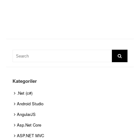
Search
Search
for:
Kategoriler
.Net (c#)
Android Studio
AngularJS
Asp.Net Core
ASP.NET MVC