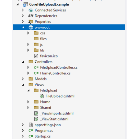
});
});
</
script
>
}