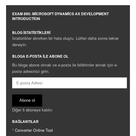
EXAM 890: MICROSOFT DYNAMICS AX DEVELOPMENT
INTRODUCTION
BLOG İSTATISTIKLERI
İstatistikler alınırken bir hata oluştu. Lütfen daha sonra tekrar
deneyin.
BLOGA E-POSTA ILE ABONE OL
Bu bloga abone olmak ve e-posta ile bildirimler almak için e-
posta adresinizi girin.
E-
posta
Adresi
Abone ol
Diğer 5 aboneye katılın
BAĞLANTILAR
*
Converter Online Tool