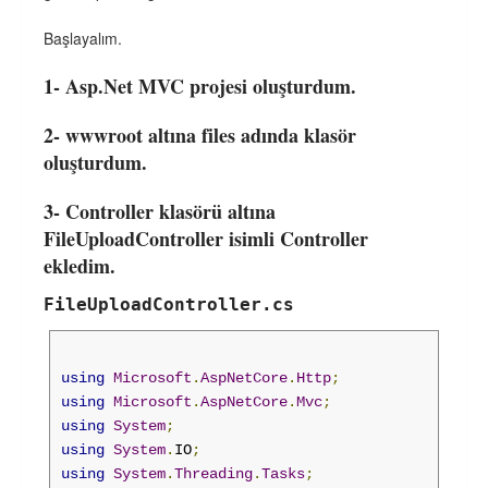
Başlayalım.
1- Asp.Net MVC projesi oluşturdum.
2- wwwroot altına files adında klasör
oluşturdum.
3- Controller klasörü altına
FileUploadController isimli Controller
ekledim.
FileUploadController.cs
using
Microsoft
.
AspNetCore
.
Http
;
using
Microsoft
.
AspNetCore
.
Mvc
;
using
System
;
using
System
.
IO
;
using
System
.
Threading
.
Tasks
;