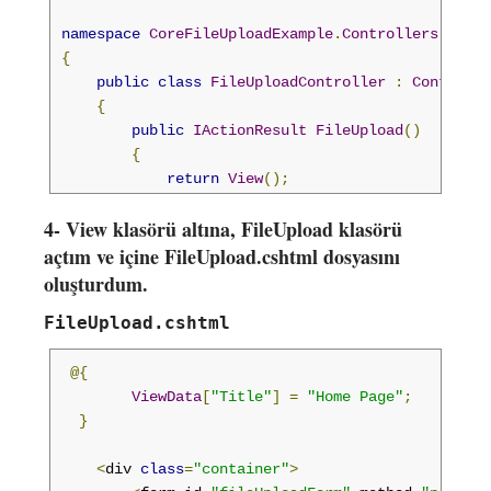
namespace
CoreFileUploadExample
.
Controllers
{
public
class
FileUploadController
:
Controlle
{
public
IActionResult
FileUpload
()
{
return
View
();
}
4- View klasörü altına, FileUpload klasörü
açtım ve içine FileUpload.cshtml dosyasını
[
HttpPost
]
public
 async 
Task
<
JsonResult
>
FileUpload
(
oluşturdum.
{
FileUpload.cshtml
if
(
formFile 
!=
null
)
{
var
 extent 
=
Path
.
GetExtension
(
fo
@{
var
 randomName 
=
(
$
"{Guid.NewGuid
ViewData
[
"Title"
]
=
"Home Page"
;
var
 path 
=
Path
.
Combine
(
Directory
}
//Create file
<
div 
class
=
"container"
>