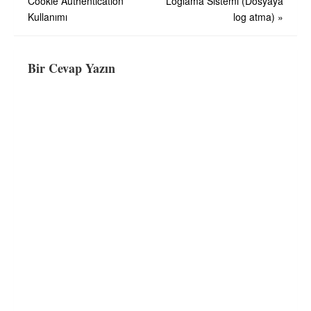
Cookie Authentication
Loglama Sistemi (Dosyaya
gezinmesi
Kullanımı
log atma)
»
Bir Cevap Yazın