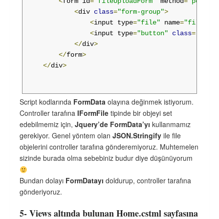
using
(
var
 stream 
=
new
FileStrea
<
form id
=
"fileUploadForm"
 method
=
"post"
 e
{
<
div 
class
=
"form-group"
>
                    await formFile
.
CopyToAsync
(
st
<
input type
=
"file"
 name
=
"file"
 id
}
<
input type
=
"button"
class
=
"btn b
</
div
>
return
Json
(
"Dosya yüklendi"
);
</
form
>
}
</
div
>
return
Json
(
"Dosya yüklenirken hata o
@section
Scripts
{
Script kodlarında
FormData
olayına değinmek istiyorum.
}
<script>
Controller tarafına
IFormFile
tipinde bir objeyi set
}
            $
(
document
).
ready
(
function
()
{
edebilmemiz için,
Jquery’de FormData’yı
kullanmamız
}
var
 btnUploadFile 
=
 $
(
"#btnUpload
gerekiyor. Genel yöntem olan
JSON.Stringify
ile file
objelerini controller tarafına gönderemiyoruz. Muhtemelen
                btnUploadFile
.
click
(
function
(
e
)
sizinde burada olma sebebiniz budur diye düşünüyorum
var
 fd 
=
new
FormData
();
Bundan dolayı
FormDatayı
doldurup, controller tarafına
var
 files 
=
 $
(
'#file'
)[
0
].
fil
gönderiyoruz.
// Check file selected or not
5- Views altında bulunan Home.cstml sayfasına
if
(
files
.
length 
>
0
)
{